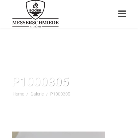
P1000305
Home
Galerie
P1000305
/
/