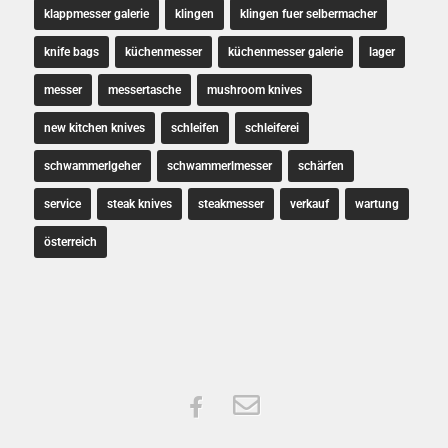
klappmesser galerie
klingen
klingen fuer selbermacher
knife bags
küchenmesser
küchenmesser galerie
lager
messer
messertasche
mushroom knives
new kitchen knives
schleifen
schleiferei
schwammerlgeher
schwammerlmesser
schärfen
service
steak knives
steakmesser
verkauf
wartung
österreich