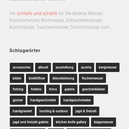
Ich
schleife und schärfe
für Sie diverse Messer:
Küchenmesser, Brotmesser, Schlachtermesser,
Kochmesser, Taschenmesser, Schnitzmesser uvm.
Schlagwörter
accessories
aktuell
ausstellung
austria
bergmesser
bilder
brieföffner
dienstleistung
fischermesser
fishing
folders
fotos
galerie
geschenkideen
günter
handgeschmidet
handgeschmiedet
handgraviert
hunting & outdoor
jagd & freizeit
jagd und freizeit galerie
kitchen knife gallery
klappmesser