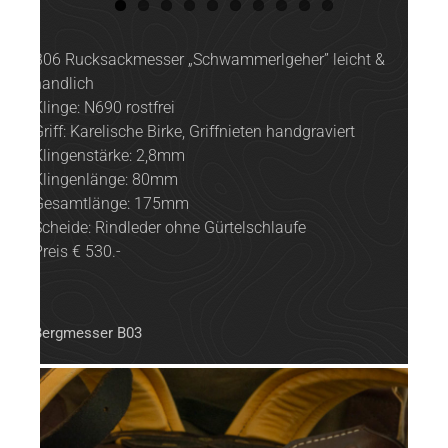
B06 Rucksackmesser „Schwammerlgeher” leicht &
handlich
Klinge: N690 rostfrei
Griff: Karelische Birke, Griffnieten handgraviert
Klingenstärke: 2,8mm
Klingenlänge: 80mm
Gesamtlänge: 175mm
Scheide: Rindleder ohne Gürtelschlaufe
Preis € 530.-
Bergmesser B03