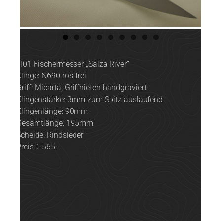
FI01 Fischermesser „Salza River”
Klinge: N690 rostfrei
Griff: Micarta, Griffnieten handgraviert
Klingenstärke: 3mm zum Spitz auslaufend
Klingenlänge: 90mm
Gesamtlänge: 195mm
Scheide: Rindsleder
Preis € 565.-