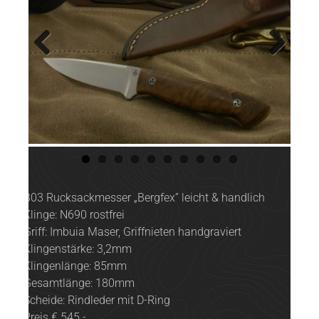
Previ
Next
ous
B03 Rucksackmesser „Bergfex” leicht & handlich
Klinge: N690 rostfrei
Griff: Imbuia Maser, Griffnieten handgraviert
Klingenstärke: 3,2mm
Klingenlänge: 85mm
Gesamtlänge: 180mm
Scheide: Rindleder mit D-Ring
Preis € 545.-