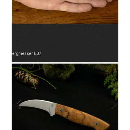
Bergmesser B07
Previ
Next
ous