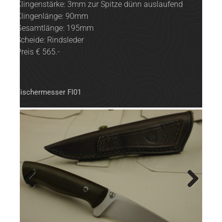
Klingenstärke: 3mm zur Spitze dünn auslaufend
Klingenlänge: 90mm
Gesamtlänge: 195mm
Scheide: Rindsleder
Preis € 565.-
Fischermesser FI01
Previ
Next
ous