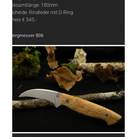
Gesamtlänge: 180mm
Scheide: Rindleder mit D-Ring
Preis € 545.-
Bergmesser B06
Previ
Next
ous