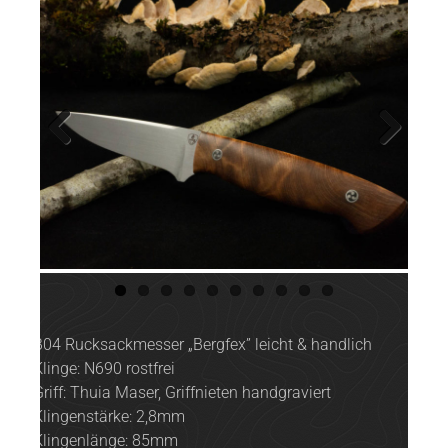
Previ
Next
ous
B04 Rucksackmesser „Bergfex” leicht & handlich
Klinge: N690 rostfrei
Griff: Thuia Maser, Griffnieten handgraviert
Klingenstärke: 2,8mm
Klingenlänge: 85mm