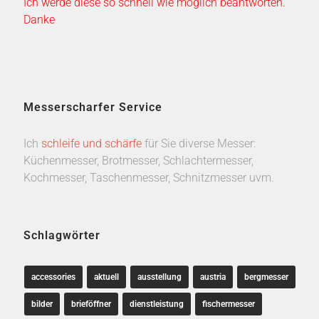
Ich werde diese so schnell wie möglich beantworten.
Danke
Messerscharfer Service
Ich
schleife und schärfe
für Sie diverse Messer:
Küchenmesser, Brotmesser, Schlachtermesser,
Kochmesser, Taschenmesser, Schnitzmesser uvm.
Schlagwörter
accessories
aktuell
ausstellung
austria
bergmesser
bilder
brieföffner
dienstleistung
fischermesser