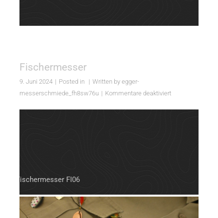
Fischermesser
9. Juni 2024
Posted in
Written by
egger-
für
messerschmiede_fh8sw76u
Kommentare deaktiviert
Fischermesser
Fischermesser FI06