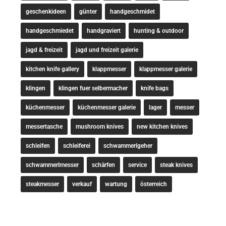
geschenkideen
günter
handgeschmidet
handgeschmiedet
handgraviert
hunting & outdoor
jagd & freizeit
jagd und freizeit galerie
kitchen knife gallery
klappmesser
klappmesser galerie
klingen
klingen fuer selbermacher
knife bags
küchenmesser
küchenmesser galerie
lager
messer
messertasche
mushroom knives
new kitchen knives
schleifen
schleiferei
schwammerlgeher
schwammerlmesser
schärfen
service
steak knives
steakmesser
verkauf
wartung
österreich