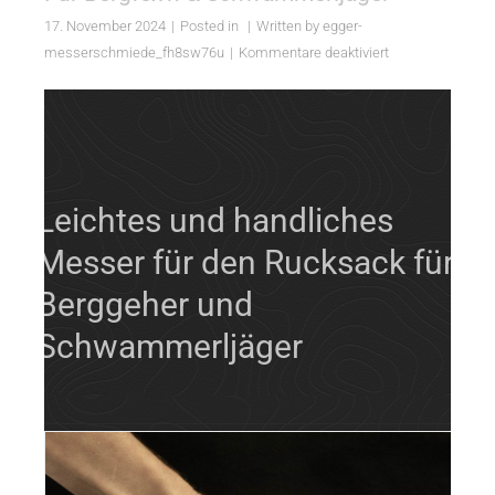
17. November 2024
Posted in
Written by
egger-
für
messerschmiede_fh8sw76u
Kommentare deaktiviert
Für
Bergfex’n
&
Schwammerljäg
Leichtes und handliches
Messer für den Rucksack für
Berggeher und
Schwammerljäger