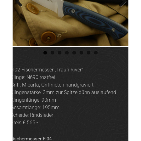
Previ
Next
ous
FI02 Fischermesser „Traun River”
Klinge: N690 rostfrei
Griff: Micarta, Griffnieten handgraviert
Klingenstärke: 3mm zur Spitze dünn auslaufend
Klingenlänge: 90mm
Gesamtlänge: 195mm
Scheide: Rindsleder
Preis € 565.-
Fischermesser FI04