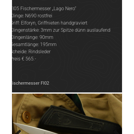
FI05 Fischermesser „Lago Nero”
Klinge: N690 rostfrei
Griff: Elforyn, Griffnieten handgraviert
Klingenstärke: 3mm zur Spitze dünn auslaufend
Klingenlänge: 90mm
Gesamtlänge: 195mm
Scheide: Rindsleder
Preis € 565.-
Fischermesser FI02