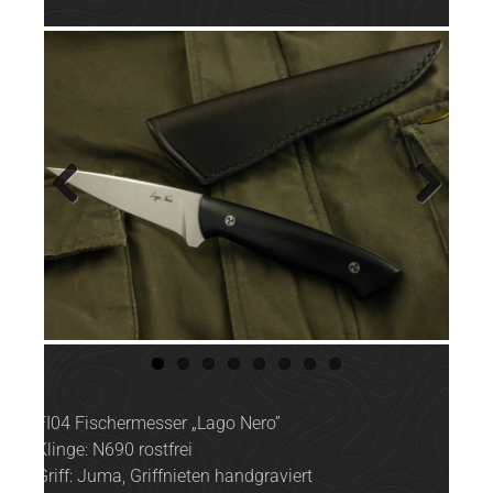
Previ
Next
ous
FI04 Fischermesser „Lago Nero”
Klinge: N690 rostfrei
Griff: Juma, Griffnieten handgraviert