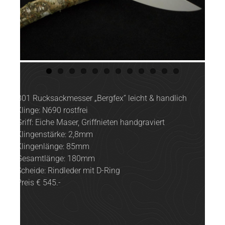
Previ
Next
ous
B01 Rucksackmesser „Bergfex” leicht & handlich
Klinge: N690 rostfrei
Griff: Eiche Maser, Griffnieten handgraviert
Klingenstärke: 2,8mm
Klingenlänge: 85mm
Gesamtlänge: 180mm
Scheide: Rindleder mit D-Ring
Preis € 545.-