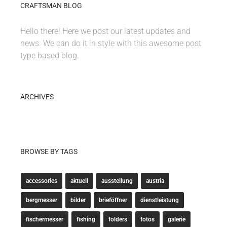
CRAFTSMAN BLOG
Hello there! Here we post our latest updates and
news. We can do it in style with this awesome post
type based blog.
ARCHIVES
BROWSE BY TAGS
accessories
aktuell
ausstellung
austria
bergmesser
bilder
brieföffner
dienstleistung
fischermesser
fishing
folders
fotos
galerie