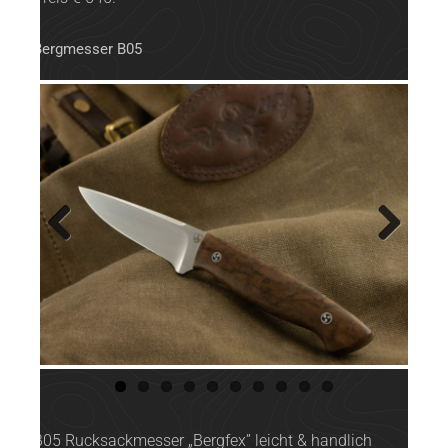
Bergmesser B05
Previ
Next
ous
B05 Rucksackmesser „Bergfex” leicht & handlich