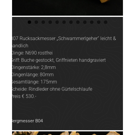
B07 Rucksackmesser „Schwammerlgeher” leicht &
handlich
Klinge: N690 rostfrei
Griff: Buche gestockt, Griffnieten handgraviert
Klingenstärke: 2,8mm
Klingenlänge: 80mm
Gesamtlänge: 175mm
Scheide: Rindleder ohne Gürtelschlaufe
Preis € 530.-
Bergmesser B04