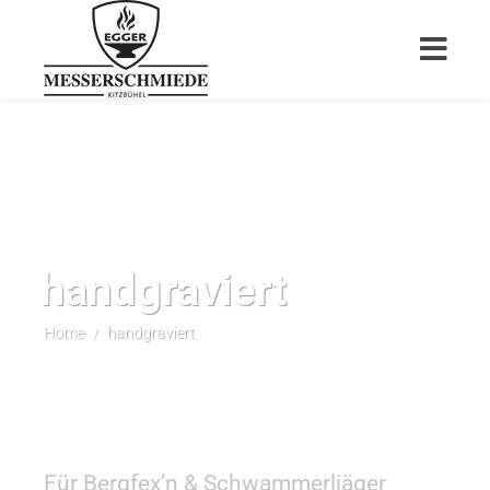
handgraviert
Home
handgraviert
/
Für Bergfex’n & Schwammerljäger