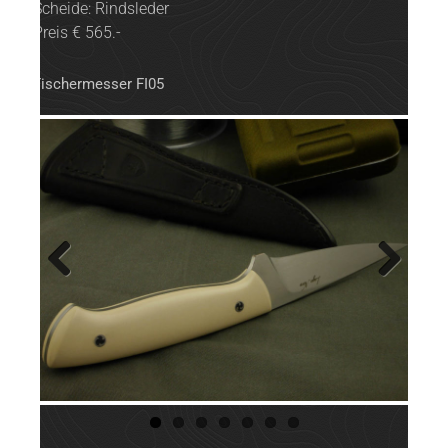
Scheide: Rindsleder
Preis € 565.-
Fischermesser FI05
Previ
Next
ous