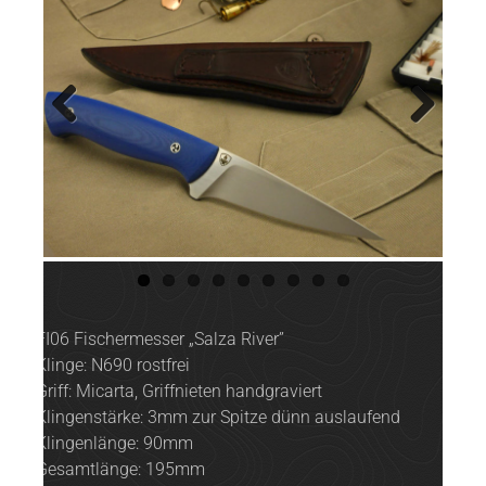
Previ
Next
ous
FI06 Fischermesser „Salza River”
Klinge: N690 rostfrei
Griff: Micarta, Griffnieten handgraviert
Klingenstärke: 3mm zur Spitze dünn auslaufend
Klingenlänge: 90mm
Gesamtlänge: 195mm