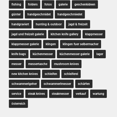
fishing
folders
fotos
galerie
geschenkideen
günter
handgeschmidet
handgeschmiedet
handgraviert
hunting & outdoor
jagd & freizeit
jagd und freizeit galerie
kitchen knife gallery
klappmesser
klappmesser galerie
klingen
klingen fuer selbermacher
knife bags
küchenmesser
küchenmesser galerie
lager
messer
messertasche
mushroom knives
new kitchen knives
schleifen
schleiferei
schwammerlgeher
schwammerlmesser
schärfen
service
steak knives
steakmesser
verkauf
wartung
österreich