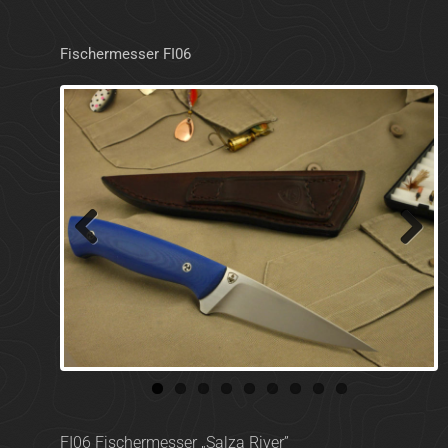
Fischermesser FI06
Previ
Next
ous
FI06 Fischermesser „Salza River”