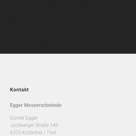
Kontakt
Egger Messerschmiede
Günter Egger
Jochberger Straße 145
6370 Kitzbühel / Tirol