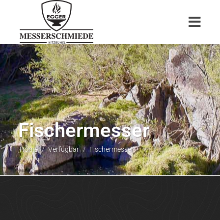
Fischermesser
Home
Verfügbar
Fischermesser
/
/