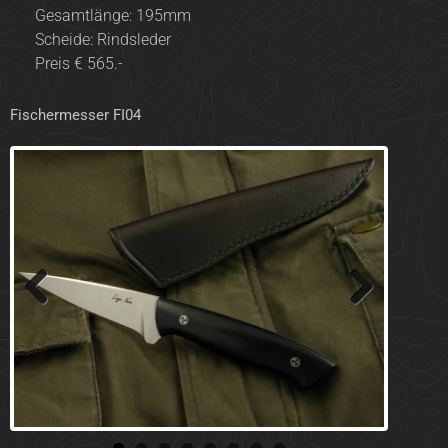
Gesamtlänge: 195mm
Scheide: Rindsleder
Preis € 565.-
Fischermesser FI04
Previ
Next
ous