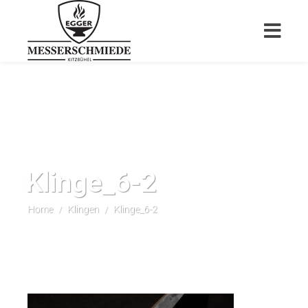
Klinge_6-2
Home
Klingen
Klinge_6-2
/
/