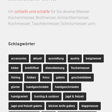
Ich
schleife und schärfe
für Sie diverse Messer:
Küchenmesser, Brotmesser, Schlachtermesser,
Kochmesser, Taschenmesser, Schnitzmesser uvm.
Schlagwörter
accessories
aktuell
ausstellung
austria
bergmesser
bilder
brieföffner
dienstleistung
fischermesser
fishing
folders
fotos
galerie
geschenkideen
günter
handgeschmidet
handgeschmiedet
handgraviert
hunting & outdoor
jagd & freizeit
jagd und freizeit galerie
kitchen knife gallery
klappmesser