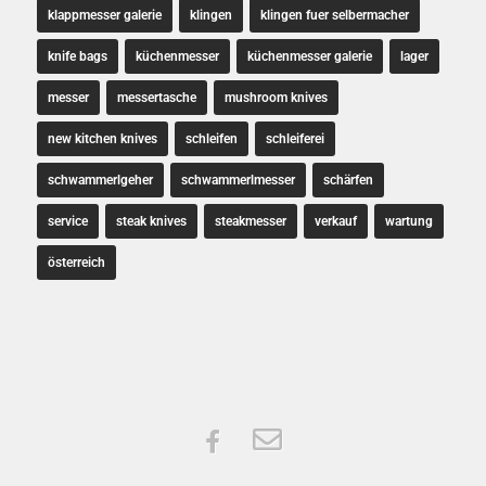
klappmesser galerie
klingen
klingen fuer selbermacher
knife bags
küchenmesser
küchenmesser galerie
lager
messer
messertasche
mushroom knives
new kitchen knives
schleifen
schleiferei
schwammerlgeher
schwammerlmesser
schärfen
service
steak knives
steakmesser
verkauf
wartung
österreich