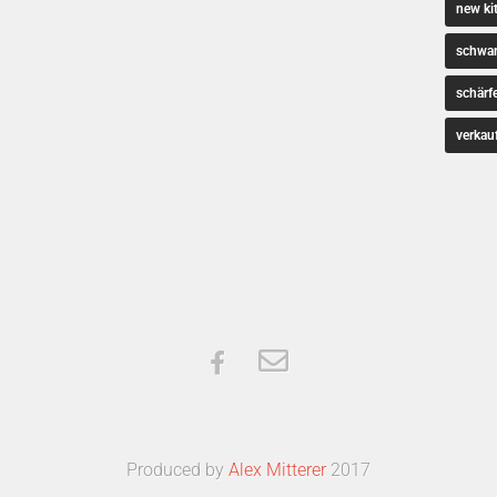
new ki
schwa
schärf
verkau
Produced by
Alex Mitterer
2017