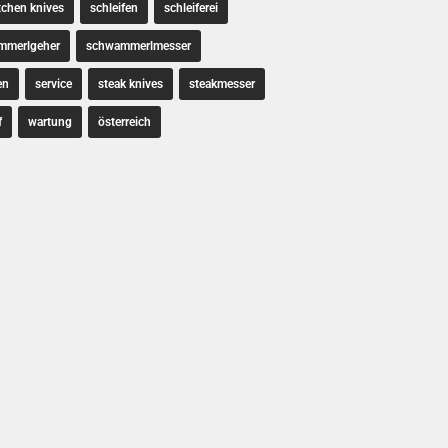
tchen knives
schleifen
schleiferei
mmerlgeher
schwammerlmesser
en
service
steak knives
steakmesser
f
wartung
österreich