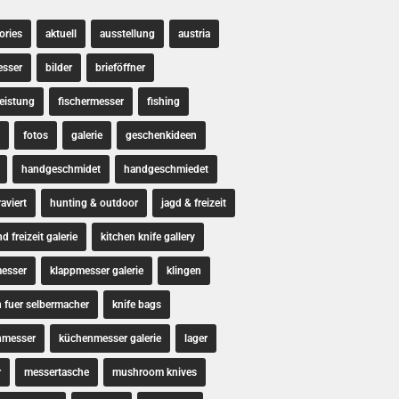
ories
aktuell
ausstellung
austria
esser
bilder
brieföffner
leistung
fischermesser
fishing
fotos
galerie
geschenkideen
handgeschmidet
handgeschmiedet
aviert
hunting & outdoor
jagd & freizeit
d freizeit galerie
kitchen knife gallery
esser
klappmesser galerie
klingen
n fuer selbermacher
knife bags
nmesser
küchenmesser galerie
lager
r
messertasche
mushroom knives