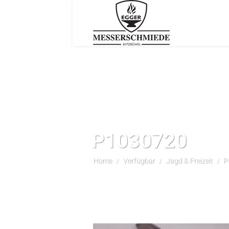
P1030720
Home
Verfügbar
Jagd & Freizeit
P
/
/
/