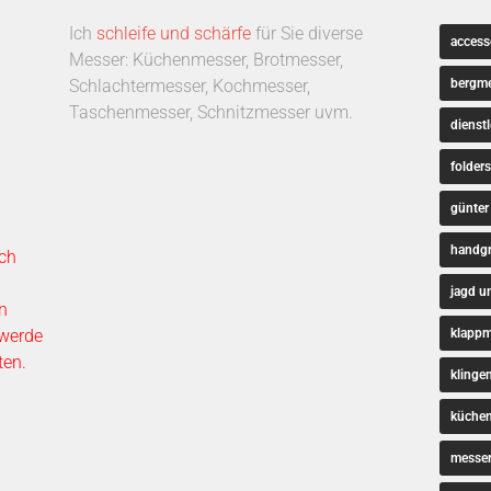
Ich
schleife und schärfe
für Sie diverse
access
Messer: Küchenmesser, Brotmesser,
Schlachtermesser, Kochmesser,
bergm
Taschenmesser, Schnitzmesser uvm.
dienst
folders
günter
handgr
ch
jagd un
n
 werde
klappm
ten.
klinge
küche
messe