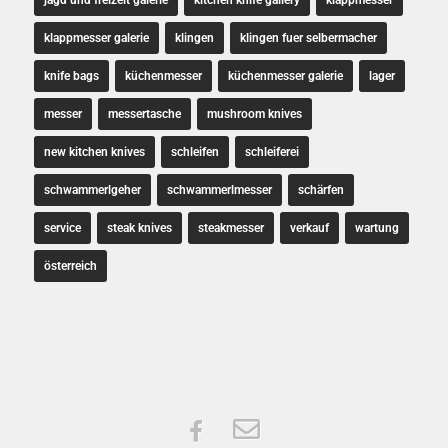
jagd und freizeit galerie
kitchen knife gallery
klappmesser
klappmesser galerie
klingen
klingen fuer selbermacher
knife bags
küchenmesser
küchenmesser galerie
lager
messer
messertasche
mushroom knives
new kitchen knives
schleifen
schleiferei
schwammerlgeher
schwammerlmesser
schärfen
service
steak knives
steakmesser
verkauf
wartung
österreich