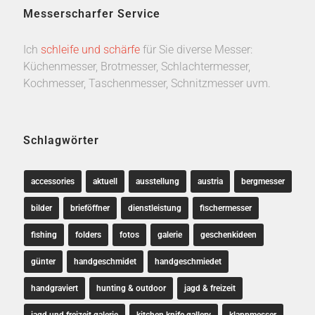
Messerscharfer Service
Ich
schleife und schärfe
für Sie diverse Messer:
Küchenmesser, Brotmesser, Schlachtermesser,
Kochmesser, Taschenmesser, Schnitzmesser uvm.
Schlagwörter
accessories
aktuell
ausstellung
austria
bergmesser
bilder
brieföffner
dienstleistung
fischermesser
fishing
folders
fotos
galerie
geschenkideen
günter
handgeschmidet
handgeschmiedet
handgraviert
hunting & outdoor
jagd & freizeit