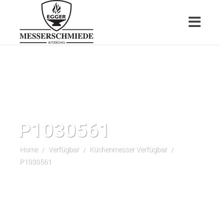
P1030561
Home
Verfügbar
Küchenmesser Verfügbar
/
/
/
P1030561