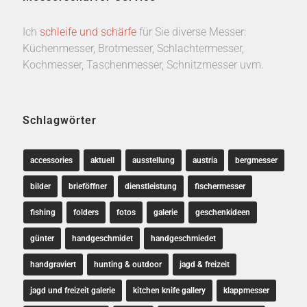
Ich
schleife und schärfe
für Sie diverse Messer:
Küchenmesser, Brotmesser, Schlachtermesser,
Kochmesser, Taschenmesser, Schnitzmesser uvm.
Schlagwörter
accessories
aktuell
ausstellung
austria
bergmesser
bilder
brieföffner
dienstleistung
fischermesser
fishing
folders
fotos
galerie
geschenkideen
günter
handgeschmidet
handgeschmiedet
handgraviert
hunting & outdoor
jagd & freizeit
jagd und freizeit galerie
kitchen knife gallery
klappmesser