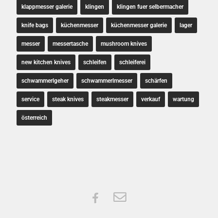
klappmesser galerie
klingen
klingen fuer selbermacher
knife bags
küchenmesser
küchenmesser galerie
lager
messer
messertasche
mushroom knives
new kitchen knives
schleifen
schleiferei
schwammerlgeher
schwammerlmesser
schärfen
service
steak knives
steakmesser
verkauf
wartung
österreich