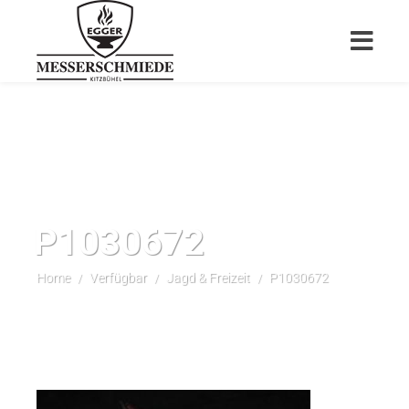
P1030672
Home
Verfügbar
Jagd & Freizeit
P1030672
/
/
/