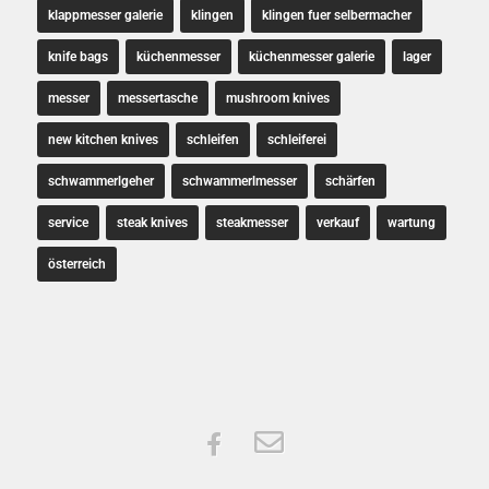
klappmesser galerie
klingen
klingen fuer selbermacher
knife bags
küchenmesser
küchenmesser galerie
lager
messer
messertasche
mushroom knives
new kitchen knives
schleifen
schleiferei
schwammerlgeher
schwammerlmesser
schärfen
service
steak knives
steakmesser
verkauf
wartung
österreich