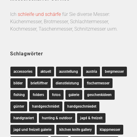
Ich
schleife und schärfe
für Sie diverse Messer:
Küchenmesser, Brotmesser, Schlachtermesser,
Kochmesser, Taschenmesser, Schnitzmesser uvm.
Schlagwörter
accessories
aktuell
ausstellung
austria
bergmesser
bilder
brieföffner
dienstleistung
fischermesser
fishing
folders
fotos
galerie
geschenkideen
günter
handgeschmidet
handgeschmiedet
handgraviert
hunting & outdoor
jagd & freizeit
jagd und freizeit galerie
kitchen knife gallery
klappmesser