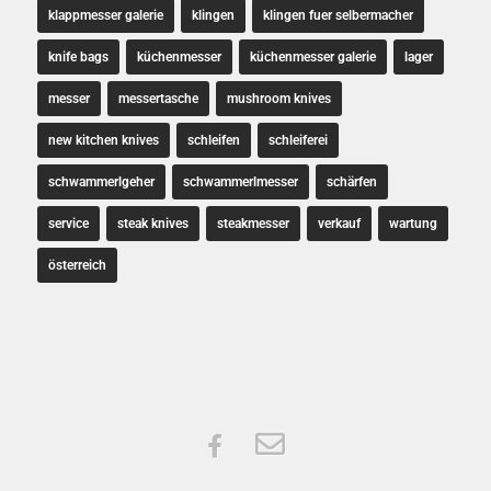
klappmesser galerie
klingen
klingen fuer selbermacher
knife bags
küchenmesser
küchenmesser galerie
lager
messer
messertasche
mushroom knives
new kitchen knives
schleifen
schleiferei
schwammerlgeher
schwammerlmesser
schärfen
service
steak knives
steakmesser
verkauf
wartung
österreich