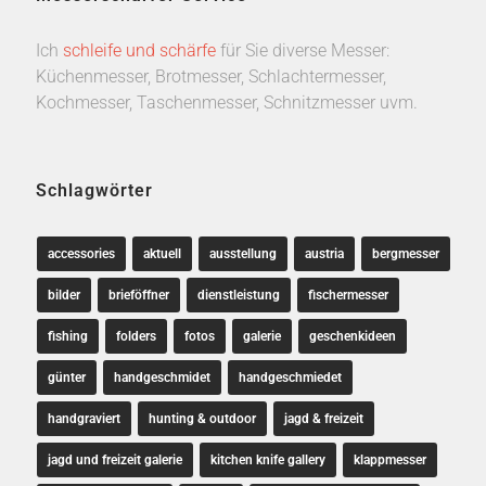
Ich
schleife und schärfe
für Sie diverse Messer:
Küchenmesser, Brotmesser, Schlachtermesser,
Kochmesser, Taschenmesser, Schnitzmesser uvm.
Schlagwörter
accessories
aktuell
ausstellung
austria
bergmesser
bilder
brieföffner
dienstleistung
fischermesser
fishing
folders
fotos
galerie
geschenkideen
günter
handgeschmidet
handgeschmiedet
handgraviert
hunting & outdoor
jagd & freizeit
jagd und freizeit galerie
kitchen knife gallery
klappmesser