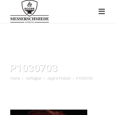
P1030703
Home
Verfügbar
Jagd & Freizeit
P1030703
/
/
/